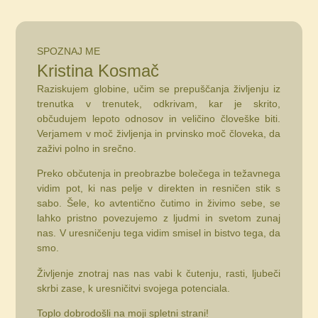
SPOZNAJ ME
Kristina Kosmač
Raziskujem globine, učim se prepuščanja življenju iz
trenutka v trenutek, odkrivam, kar je skrito,
občudujem lepoto odnosov in veličino človeške biti.
Verjamem v moč življenja in prvinsko moč človeka, da
zaživi polno in srečno.
Preko občutenja in preobrazbe bolečega in težavnega
vidim pot, ki nas pelje v direkten in resničen stik s
sabo. Šele, ko avtentično čutimo in živimo sebe, se
lahko pristno povezujemo z ljudmi in svetom zunaj
nas. V uresničenju tega vidim smisel in bistvo tega, da
smo.
Življenje znotraj nas nas vabi k čutenju, rasti, ljubeči
skrbi zase, k uresničitvi svojega potenciala.
Toplo dobrodošli na moji spletni strani!