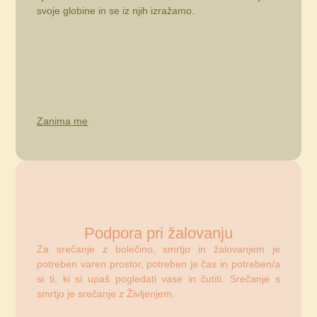
svoje globine in se iz njih izražamo.
Zanima me
Podpora pri žalovanju
Za srečanje z bolečino, smrtjo in žalovanjem je
potreben varen prostor, potreben je čas in potreben/a
si ti, ki si upaš pogledati vase in čutiti. Srečanje s
smrtjo je srečanje z Življenjem.