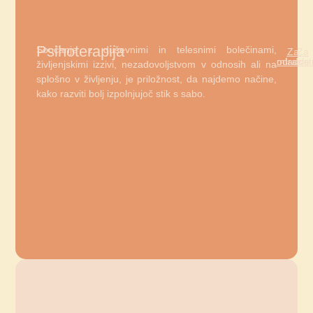
Psihoterapija
Soočanje z duševnimi in telesnimi bolečinami,
Za
Za
odrasle
mladost
življenjskimi izzivi, nezadovoljstvom v odnosih ali na
splošno v življenju, je priložnost, da najdemo načine,
kako razviti bolj izpolnjujoč stik s sabo.