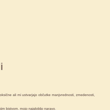
i
toksične ali mi ustvarjajo občutke manjvrednosti, zmedenosti,
jim bistvom, mojo najglobljo naravo.