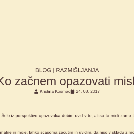
BLOG |
RAZMIŠLJANJA
Ko začnem opazovati misl
Kristina Kosmač
24. 08. 2017
 Šele iz perspektive opazovalca dobim uvid v to, ali so te misli zame 
malne in moje, lahko sčasoma začutim in uvidim, da niso v skladu z mo