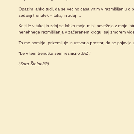
Opazim lahko tudi, da se večino časa vrtim v razmišljanju o p
sedanji trenutek – tukaj in zdaj …
Kajti le v tukaj in zdaj se lahko moje misli povežejo z mojo
nenehnega razmišljanja v začaranem krogu, saj zmorem videti
To me pomirja, prizemljuje in ustvarja prostor, da se pojavijo u
“Le v tem trenutku sem resnično JAZ.”
(Sara Štefančič)