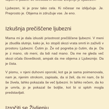
Ljubezen, ki je prav tako cela. Ki ničesar ne izključuje. Je.
Preprosto je. Objema in združuje vse. Je eno.
Izkušnja prečiščene ljubezni
Mama mi je dala izkusiti prisotnost prečiščene ljubezni. V meni
je zbudila slutnjo, kako je, ko stopiš skozi vrata smrti in zaživiš v
prostoru Ljubezni. Čutim jo. Že od pogreba jo čutim, da je. Da
je z mano, ob meni, da bdi nad mano. Da me ne gleda več
skozi očala človeškosti, ampak da me objema z Ljubeznijo. Da
je čista.
V pismu, v njeni duhovni oporoki, kot ga je sama poimenovala,
nam je, njenim otrokom, zapisala, da si želi, da mi nam, če bi
še živela, lahko pokazala še več ljubezni. In lahko rečem, da ko
je umrla, jo je pokazal še boljše, kot bi si sploh mogla
predstavljati.
Izročiti se Življenju