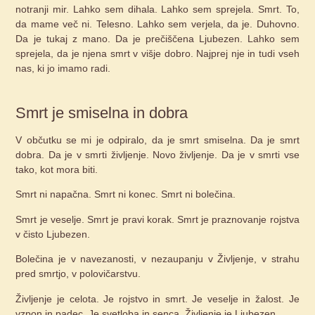
notranji mir. Lahko sem dihala. Lahko sem sprejela. Smrt. To,
da mame več ni. Telesno. Lahko sem verjela, da je. Duhovno.
Da je tukaj z mano. Da je prečiščena Ljubezen. Lahko sem
sprejela, da je njena smrt v višje dobro. Najprej nje in tudi vseh
nas, ki jo imamo radi.
Smrt je smiselna in dobra
V občutku se mi je odpiralo, da je smrt smiselna. Da je smrt
dobra. Da je v smrti življenje. Novo življenje. Da je v smrti vse
tako, kot mora biti.
Smrt ni napačna. Smrt ni konec. Smrt ni bolečina.
Smrt je veselje. Smrt je pravi korak. Smrt je praznovanje rojstva
v čisto Ljubezen.
Bolečina je v navezanosti, v nezaupanju v Življenje, v strahu
pred smrtjo, v polovičarstvu.
Življenje je celota. Je rojstvo in smrt. Je veselje in žalost. Je
vzpon in padec. Je svetloba in senca. Življenje je Ljubezen.