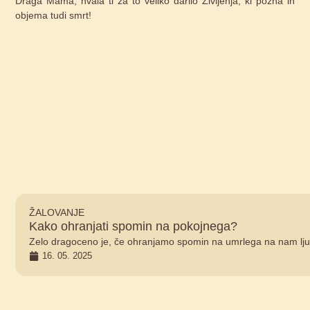
Draga Mama, hvala ti za to veliko darilo Življenja, ki pozna in
objema tudi smrt!
ŽALOVANJE
Kako ohranjati spomin na pokojnega?
Zelo dragoceno je, če ohranjamo spomin na umrlega na nam lju
16. 05. 2025