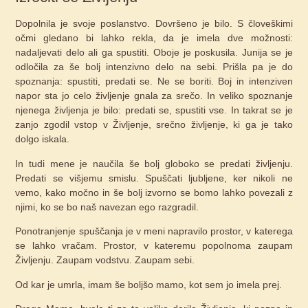
Dopolnila je svoje poslanstvo. Dovršeno je bilo. S človeškimi
očmi gledano bi lahko rekla, da je imela dve možnosti:
nadaljevati delo ali ga spustiti. Oboje je poskusila. Junija se je
odločila za še bolj intenzivno delo na sebi. Prišla pa je do
spoznanja: spustiti, predati se. Ne se boriti. Boj in intenziven
napor sta jo celo življenje gnala za srečo. In veliko spoznanje
njenega življenja je bilo: predati se, spustiti vse. In takrat se je
zanjo zgodil vstop v Življenje, srečno življenje, ki ga je tako
dolgo iskala.
In tudi mene je naučila še bolj globoko se predati življenju.
Predati se višjemu smislu. Spuščati ljubljene, ker nikoli ne
vemo, kako močno in še bolj izvorno se bomo lahko povezali z
njimi, ko se bo naš navezan ego razgradil.
Ponotranjenje spuščanja je v meni napravilo prostor, v katerega
se lahko vračam. Prostor, v kateremu popolnoma zaupam
Življenju. Zaupam vodstvu. Zaupam sebi.
Od kar je umrla, imam še boljšo mamo, kot sem jo imela prej.